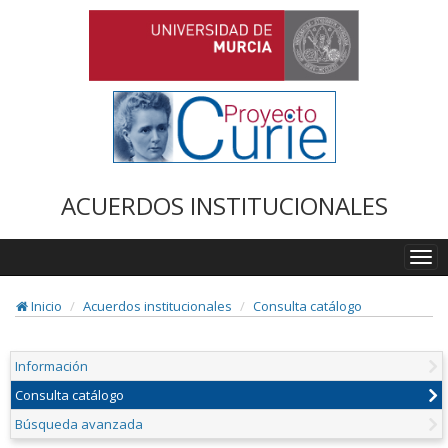
ACUERDOS INSTITUCIONALES
Togg
navi
Inicio
Acuerdos institucionales
Consulta catálogo
Información
Consulta catálogo
Búsqueda avanzada