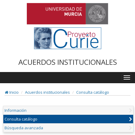
ACUERDOS INSTITUCIONALES
Togg
navi
Inicio
Acuerdos institucionales
Consulta catálogo
Información
Consulta catálogo
Búsqueda avanzada