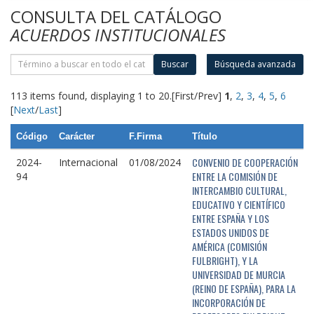
CONSULTA DEL CATÁLOGO
ACUERDOS INSTITUCIONALES
Buscar
Búsqueda avanzada
113 items found, displaying 1 to 20.
[First/Prev]
1
,
2
,
3
,
4
,
5
,
6
[
Next
/
Last
]
Código
Carácter
F.Firma
Título
CONVENIO DE COOPERACIÓN
2024-
Internacional
01/08/2024
ENTRE LA COMISIÓN DE
94
INTERCAMBIO CULTURAL,
EDUCATIVO Y CIENTÍFICO
ENTRE ESPAÑA Y LOS
ESTADOS UNIDOS DE
AMÉRICA (COMISIÓN
FULBRIGHT), Y LA
UNIVERSIDAD DE MURCIA
(REINO DE ESPAÑA), PARA LA
INCORPORACIÓN DE