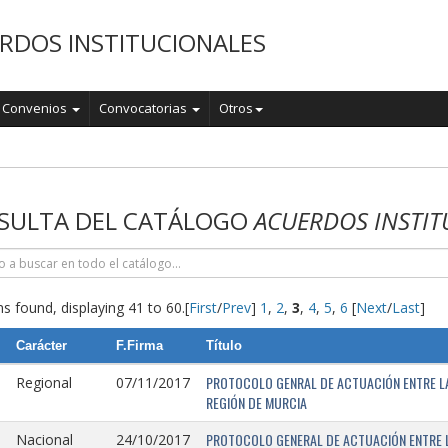
RDOS INSTITUCIONALES
Convenios
Convocatorias
Otros
o
SULTA DEL CATÁLOGO
ACUERDOS INSTIT
s found, displaying 41 to 60.
[
First
/
Prev
]
1
,
2
,
3
,
4
,
5
,
6
[
Next
/
Last
]
Carácter
F.Firma
Título
PROTOCOLO GENRAL DE ACTUACIÓN ENTRE LA 
Regional
07/11/2017
REGIÓN DE MURCIA
PROTOCOLO GENERAL DE ACTUACIÓN ENTRE L
Nacional
24/10/2017