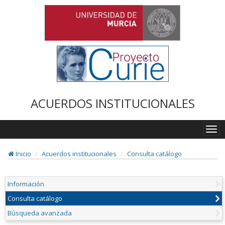
ACUERDOS INSTITUCIONALES
Togg
navi
Inicio
Acuerdos institucionales
Consulta catálogo
Información
Consulta catálogo
Búsqueda avanzada