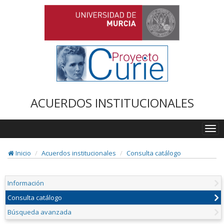
ACUERDOS INSTITUCIONALES
Togg
navi
Inicio
Acuerdos institucionales
Consulta catálogo
Información
Consulta catálogo
Búsqueda avanzada