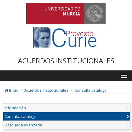
ACUERDOS INSTITUCIONALES
Togg
navi
Inicio
Acuerdos institucionales
Consulta catálogo
Información
Consulta catálogo
Búsqueda avanzada