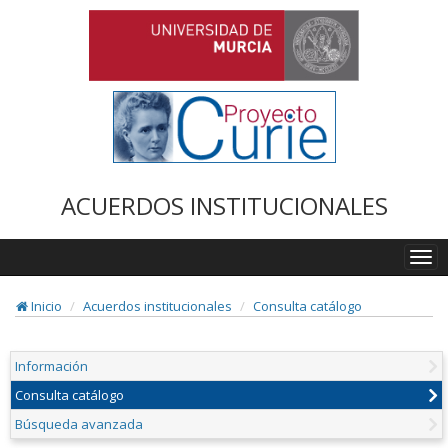
ACUERDOS INSTITUCIONALES
Togg
navi
Inicio
Acuerdos institucionales
Consulta catálogo
Información
Consulta catálogo
Búsqueda avanzada