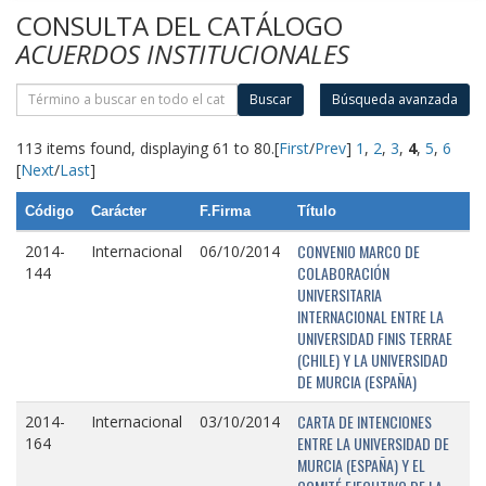
CONSULTA DEL CATÁLOGO
ACUERDOS INSTITUCIONALES
Buscar
Búsqueda avanzada
113 items found, displaying 61 to 80.
[
First
/
Prev
]
1
,
2
,
3
,
4
,
5
,
6
[
Next
/
Last
]
Código
Carácter
F.Firma
Título
CONVENIO MARCO DE
2014-
Internacional
06/10/2014
COLABORACIÓN
144
UNIVERSITARIA
INTERNACIONAL ENTRE LA
UNIVERSIDAD FINIS TERRAE
(CHILE) Y LA UNIVERSIDAD
DE MURCIA (ESPAÑA)
CARTA DE INTENCIONES
2014-
Internacional
03/10/2014
ENTRE LA UNIVERSIDAD DE
164
MURCIA (ESPAÑA) Y EL