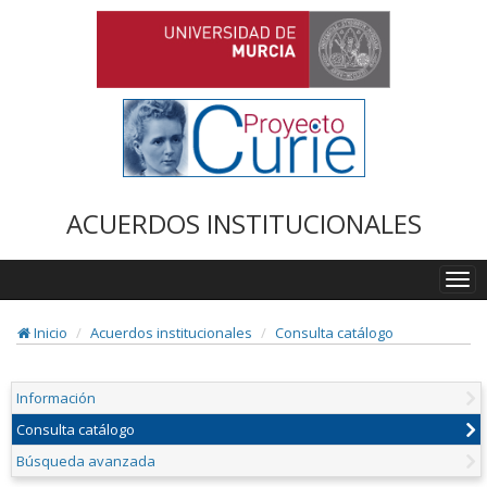
ACUERDOS INSTITUCIONALES
Togg
navi
Inicio
Acuerdos institucionales
Consulta catálogo
Información
Consulta catálogo
Búsqueda avanzada