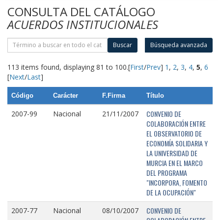
CONSULTA DEL CATÁLOGO
ACUERDOS INSTITUCIONALES
Buscar
Búsqueda avanzada
113 items found, displaying 81 to 100.
[
First
/
Prev
]
1
,
2
,
3
,
4
,
5
,
6
[
Next
/
Last
]
Código
Carácter
F.Firma
Título
CONVENIO DE
2007-99
Nacional
21/11/2007
COLABORACIÓN ENTRE
EL OBSERVATORIO DE
ECONOMÍA SOLIDARIA Y
LA UNIVERSIDAD DE
MURCIA EN EL MARCO
DEL PROGRAMA
"INCORPORA, FOMENTO
DE LA OCUPACIÓN"
CONVENIO DE
2007-77
Nacional
08/10/2007