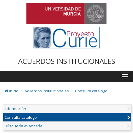
ACUERDOS INSTITUCIONALES
Togg
navi
Inicio
Acuerdos institucionales
Consulta catálogo
Información
Consulta catálogo
Búsqueda avanzada