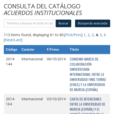
CONSULTA DEL CATÁLOGO
ACUERDOS INSTITUCIONALES
Buscar
Búsqueda avanzada
113 items found, displaying 61 to 80.
[
First
/
Prev
]
1
,
2
,
3
,
4
,
5
,
6
[
Next
/
Last
]
Código
Carácter
F.Firma
Título
CONVENIO MARCO DE
2014-
Internacional
06/10/2014
COLABORACIÓN
144
UNIVERSITARIA
INTERNACIONAL ENTRE LA
UNIVERSIDAD FINIS TERRAE
(CHILE) Y LA UNIVERSIDAD
DE MURCIA (ESPAÑA)
CARTA DE INTENCIONES
2014-
Internacional
03/10/2014
ENTRE LA UNIVERSIDAD DE
164
MURCIA (ESPAÑA) Y EL