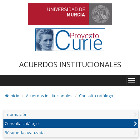
ACUERDOS INSTITUCIONALES
Togg
navi
Inicio
Acuerdos institucionales
Consulta catálogo
Información
Consulta catálogo
Búsqueda avanzada