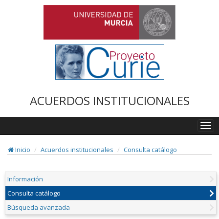
ACUERDOS INSTITUCIONALES
Togg
navi
Inicio
Acuerdos institucionales
Consulta catálogo
Información
Consulta catálogo
Búsqueda avanzada