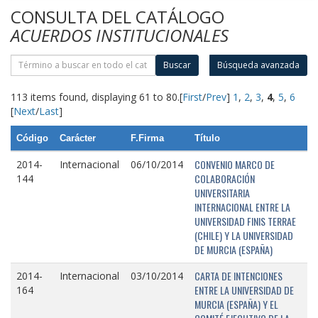
CONSULTA DEL CATÁLOGO
ACUERDOS INSTITUCIONALES
Buscar
Búsqueda avanzada
113 items found, displaying 61 to 80.
[
First
/
Prev
]
1
,
2
,
3
,
4
,
5
,
6
[
Next
/
Last
]
Código
Carácter
F.Firma
Título
CONVENIO MARCO DE
2014-
Internacional
06/10/2014
COLABORACIÓN
144
UNIVERSITARIA
INTERNACIONAL ENTRE LA
UNIVERSIDAD FINIS TERRAE
(CHILE) Y LA UNIVERSIDAD
DE MURCIA (ESPAÑA)
CARTA DE INTENCIONES
2014-
Internacional
03/10/2014
ENTRE LA UNIVERSIDAD DE
164
MURCIA (ESPAÑA) Y EL