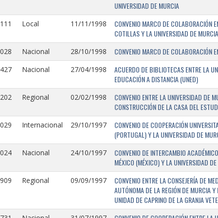
UNIVERSIDAD DE MURCIA
CONVENIO MARCO DE COLABORACIÓN EN
1111
Local
11/11/1998
COTILLAS Y LA UNIVERSIDAD DE MURCI
CONVENIO MARCO DE COLABORACIÓN ENT
1028
Nacional
28/10/1998
ACUERDO DE BIBLIOTECAS ENTRE LA UN
0427
Nacional
27/04/1998
EDUCACIÓN A DISTANCIA (UNED)
CONVENIO ENTRE LA UNIVERSIDAD DE M
0202
Regional
02/02/1998
CONSTRUCCIÓN DE LA CASA DEL ESTUDI
CONVENIO DE COOPERACIÓN UNIVERSITA
1029
Internacional
29/10/1997
(PORTUGAL) Y LA UNIVERSIDAD DE MURC
CONVENIO DE INTERCAMBIO ACADÉMICO
1024
Nacional
24/10/1997
MÉXICO (MÉXICO) Y LA UNIVERSIDAD DE
CONVENIO ENTRE LA CONSEJERÍA DE ME
0909
Regional
09/09/1997
AUTÓNOMA DE LA REGIÓN DE MURCIA Y 
UNIDAD DE CAPRINO DE LA GRANJA VETE
CONVENIO DE COOPERACIÓN ENTRE LA U
731-
Nacional
31/07/1997