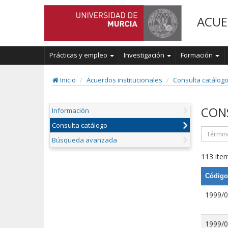
ACUE
Prácticas y empleo
Investigación
Formación
Inicio
Acuerdos institucionales
Consulta catálog
CON
Información
Consulta catálogo
Búsqueda avanzada
113 item
Código
1999/
1999/