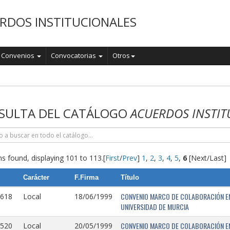
RDOS INSTITUCIONALES
Convenios
Convocatorias
Otros
o
SULTA DEL CATÁLOGO
ACUERDOS INSTIT
s found, displaying 101 to 113.
[
First
/
Prev
]
1
,
2
,
3
,
4
,
5
,
6
[Next/Last]
Carácter
F.Firma
Título
CONVENIO MARCO DE COLABORACIÓN EN
0618
Local
18/06/1999
UNIVERSIDAD DE MURCIA
CONVENIO MARCO DE COLABORACIÓN ENT
0520
Local
20/05/1999