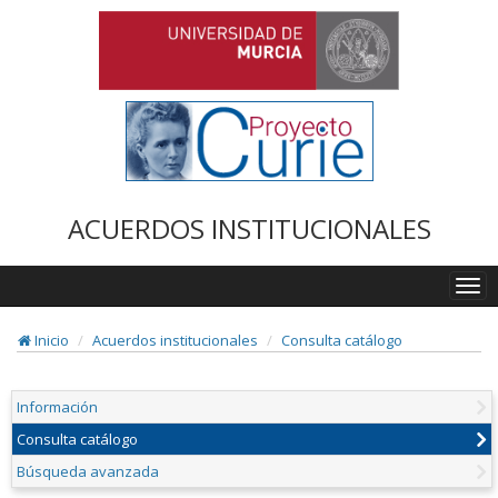
ACUERDOS INSTITUCIONALES
Togg
navi
Inicio
Acuerdos institucionales
Consulta catálogo
Información
Consulta catálogo
Búsqueda avanzada