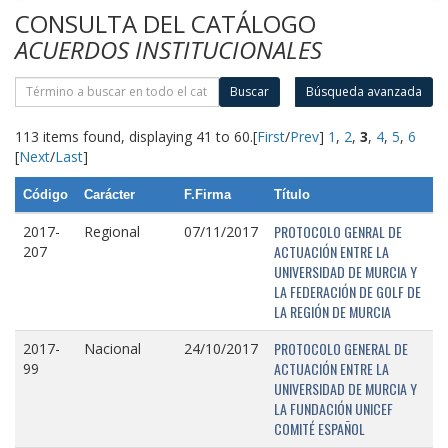
CONSULTA DEL CATÁLOGO
ACUERDOS INSTITUCIONALES
Buscar
Búsqueda avanzada
113 items found, displaying 41 to 60.
[
First
/
Prev
]
1
,
2
,
3
,
4
,
5
,
6
[
Next
/
Last
]
Código
Carácter
F.Firma
Título
PROTOCOLO GENRAL DE
2017-
Regional
07/11/2017
ACTUACIÓN ENTRE LA
207
UNIVERSIDAD DE MURCIA Y
LA FEDERACIÓN DE GOLF DE
LA REGIÓN DE MURCIA
PROTOCOLO GENERAL DE
2017-
Nacional
24/10/2017
ACTUACIÓN ENTRE LA
99
UNIVERSIDAD DE MURCIA Y
LA FUNDACIÓN UNICEF
COMITÉ ESPAÑOL