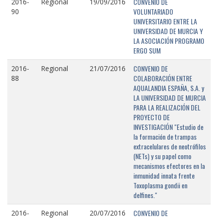
CONVENIO DE
2016-
Regional
19/09/2016
VOLUNTARIADO
90
UNIVERSITARIO ENTRE LA
UNIVERSIDAD DE MURCIA Y
LA ASOCIACIÓN PROGRAMO
ERGO SUM
CONVENIO DE
2016-
Regional
21/07/2016
COLABORACIÓN ENTRE
88
AQUALANDIA ESPAÑA, S.A. y
LA UNIVERSIDAD DE MURCIA
PARA LA REALIZACIÓN DEL
PROYECTO DE
INVESTIGACIÓN "Estudio de
la formación de trampas
extracelulares de neotrófilos
(NETs) y su papel como
mecanismos efectores en la
inmunidad innata frente
Toxoplasma gondii en
delfines."
CONVENIO DE
2016-
Regional
20/07/2016