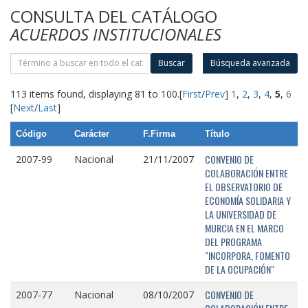
CONSULTA DEL CATÁLOGO
ACUERDOS INSTITUCIONALES
Buscar
Búsqueda avanzada
113 items found, displaying 81 to 100.
[
First
/
Prev
]
1
,
2
,
3
,
4
,
5
,
6
[
Next
/
Last
]
Código
Carácter
F.Firma
Título
CONVENIO DE
2007-99
Nacional
21/11/2007
COLABORACIÓN ENTRE
EL OBSERVATORIO DE
ECONOMÍA SOLIDARIA Y
LA UNIVERSIDAD DE
MURCIA EN EL MARCO
DEL PROGRAMA
"INCORPORA, FOMENTO
DE LA OCUPACIÓN"
CONVENIO DE
2007-77
Nacional
08/10/2007