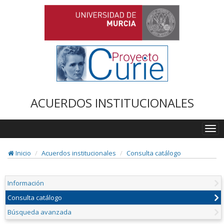
ACUERDOS INSTITUCIONALES
Togg
navi
Inicio
Acuerdos institucionales
Consulta catálogo
Información
Consulta catálogo
Búsqueda avanzada