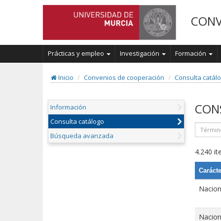
CONV
Prácticas y empleo
Investigación
Formación
Inicio
Convenios de cooperación
Consulta catál
CON
Información
Consulta catálogo
Búsqueda avanzada
4.240 it
Carácte
Nacion
Nacion