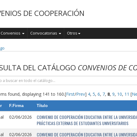
ENIOS DE COOPERACIÓN
Convenios
Convocatorias
Otros
ogo
SULTA DEL CATÁLOGO
CONVENIOS DE C
ems found, displaying 141 to 160.
[
First
/
Prev
]
4
,
5
,
6
,
7
,
8
,
9
,
10
,
11
[
Ne
r
F.Firma
Título
CONVENIO DE COOPERACIÓN EDUCATIVA ENTRE LA UNIVERSIDAD
al
02/06/2026
PRÁCTICAS EXTERNAS DE ESTUDIANTES UNIVERSITARIOS
CONVENIO DE COOPERACIÓN EDUCATIVA ENTRE LA UNIVERSIDAD
al
02/06/2026