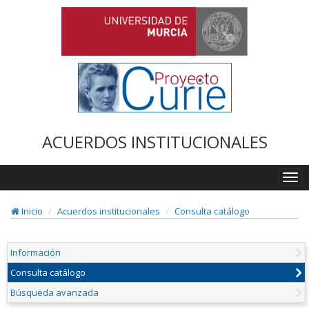
ACUERDOS INSTITUCIONALES
Togg
navi
Inicio
Acuerdos institucionales
Consulta catálogo
Información
Consulta catálogo
Búsqueda avanzada