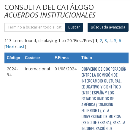
CONSULTA DEL CATÁLOGO
ACUERDOS INSTITUCIONALES
Buscar
Búsqueda avanzada
113 items found, displaying 1 to 20.
[First/Prev]
1
,
2
,
3
,
4
,
5
,
6
[
Next
/
Last
]
Código
Carácter
F.Firma
Título
CONVENIO DE COOPERACIÓN
2024-
Internacional
01/08/2024
ENTRE LA COMISIÓN DE
94
INTERCAMBIO CULTURAL,
EDUCATIVO Y CIENTÍFICO
ENTRE ESPAÑA Y LOS
ESTADOS UNIDOS DE
AMÉRICA (COMISIÓN
FULBRIGHT), Y LA
UNIVERSIDAD DE MURCIA
(REINO DE ESPAÑA), PARA LA
INCORPORACIÓN DE