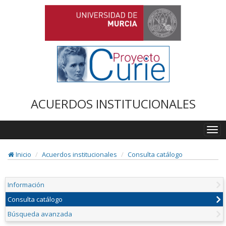
ACUERDOS INSTITUCIONALES
Togg
navi
Inicio
Acuerdos institucionales
Consulta catálogo
Información
Consulta catálogo
Búsqueda avanzada