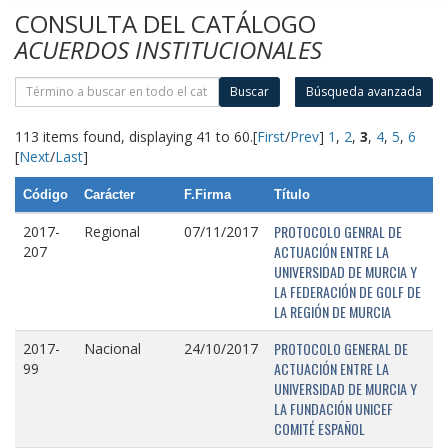
CONSULTA DEL CATÁLOGO
ACUERDOS INSTITUCIONALES
Buscar
Búsqueda avanzada
113 items found, displaying 41 to 60.
[
First
/
Prev
]
1
,
2
,
3
,
4
,
5
,
6
[
Next
/
Last
]
Código
Carácter
F.Firma
Título
PROTOCOLO GENRAL DE
2017-
Regional
07/11/2017
ACTUACIÓN ENTRE LA
207
UNIVERSIDAD DE MURCIA Y
LA FEDERACIÓN DE GOLF DE
LA REGIÓN DE MURCIA
PROTOCOLO GENERAL DE
2017-
Nacional
24/10/2017
ACTUACIÓN ENTRE LA
99
UNIVERSIDAD DE MURCIA Y
LA FUNDACIÓN UNICEF
COMITÉ ESPAÑOL