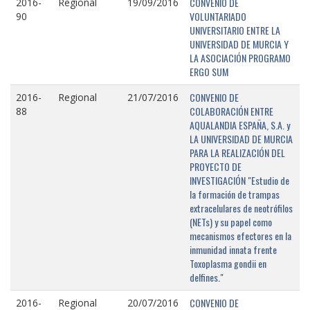
CONVENIO DE
2016-
Regional
19/09/2016
VOLUNTARIADO
90
UNIVERSITARIO ENTRE LA
UNIVERSIDAD DE MURCIA Y
LA ASOCIACIÓN PROGRAMO
ERGO SUM
CONVENIO DE
2016-
Regional
21/07/2016
COLABORACIÓN ENTRE
88
AQUALANDIA ESPAÑA, S.A. y
LA UNIVERSIDAD DE MURCIA
PARA LA REALIZACIÓN DEL
PROYECTO DE
INVESTIGACIÓN "Estudio de
la formación de trampas
extracelulares de neotrófilos
(NETs) y su papel como
mecanismos efectores en la
inmunidad innata frente
Toxoplasma gondii en
delfines."
CONVENIO DE
2016-
Regional
20/07/2016