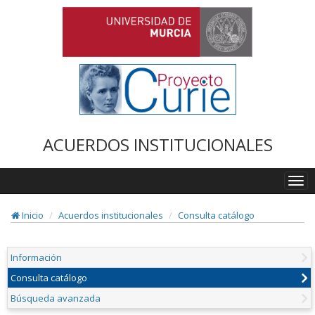
ACUERDOS INSTITUCIONALES
Togg
navi
Inicio
Acuerdos institucionales
Consulta catálogo
Información
Consulta catálogo
Búsqueda avanzada