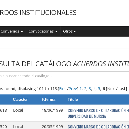
RDOS INSTITUCIONALES
Convenios
Convocatorias
Otros
o
SULTA DEL CATÁLOGO
ACUERDOS INSTIT
s found, displaying 101 to 113.
[
First
/
Prev
]
1
,
2
,
3
,
4
,
5
,
6
[Next/Last]
Carácter
F.Firma
Título
CONVENIO MARCO DE COLABORACIÓN EN
0618
Local
18/06/1999
UNIVERSIDAD DE MURCIA
CONVENIO MARCO DE COLABORACIÓN ENT
0520
Local
20/05/1999