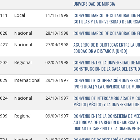
UNIVERSIDAD DE MURCIA
CONVENIO MARCO DE COLABORACIÓN EN
1111
Local
11/11/1998
COTILLAS Y LA UNIVERSIDAD DE MURCI
CONVENIO MARCO DE COLABORACIÓN ENT
1028
Nacional
28/10/1998
ACUERDO DE BIBLIOTECAS ENTRE LA UN
0427
Nacional
27/04/1998
EDUCACIÓN A DISTANCIA (UNED)
CONVENIO ENTRE LA UNIVERSIDAD DE M
0202
Regional
02/02/1998
CONSTRUCCIÓN DE LA CASA DEL ESTUDI
CONVENIO DE COOPERACIÓN UNIVERSITA
1029
Internacional
29/10/1997
(PORTUGAL) Y LA UNIVERSIDAD DE MURC
CONVENIO DE INTERCAMBIO ACADÉMICO
1024
Nacional
24/10/1997
MÉXICO (MÉXICO) Y LA UNIVERSIDAD DE
CONVENIO ENTRE LA CONSEJERÍA DE ME
0909
Regional
09/09/1997
AUTÓNOMA DE LA REGIÓN DE MURCIA Y 
UNIDAD DE CAPRINO DE LA GRANJA VETE
CONVENIO DE COOPERACIÓN ENTRE LA U
731-
Nacional
31/07/1997