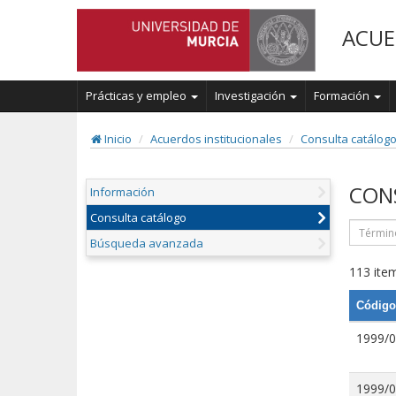
ACUE
Prácticas y empleo
Investigación
Formación
Inicio
Acuerdos institucionales
Consulta catálog
CON
Información
Consulta catálogo
Búsqueda avanzada
113 item
Código
1999/
1999/