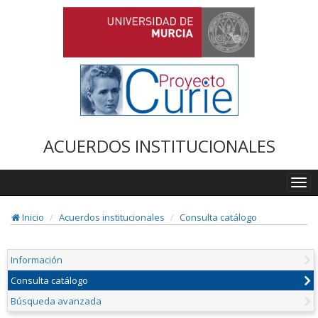
ACUERDOS INSTITUCIONALES
Togg
navi
Inicio
Acuerdos institucionales
Consulta catálogo
Información
Consulta catálogo
Búsqueda avanzada