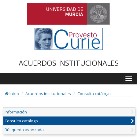
ACUERDOS INSTITUCIONALES
Togg
navi
Inicio
Acuerdos institucionales
Consulta catálogo
Información
Consulta catálogo
Búsqueda avanzada