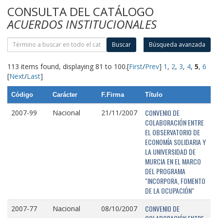
CONSULTA DEL CATÁLOGO
ACUERDOS INSTITUCIONALES
Buscar
Búsqueda avanzada
113 items found, displaying 81 to 100.
[
First
/
Prev
]
1
,
2
,
3
,
4
,
5
,
6
[
Next
/
Last
]
Código
Carácter
F.Firma
Título
CONVENIO DE
2007-99
Nacional
21/11/2007
COLABORACIÓN ENTRE
EL OBSERVATORIO DE
ECONOMÍA SOLIDARIA Y
LA UNIVERSIDAD DE
MURCIA EN EL MARCO
DEL PROGRAMA
"INCORPORA, FOMENTO
DE LA OCUPACIÓN"
CONVENIO DE
2007-77
Nacional
08/10/2007