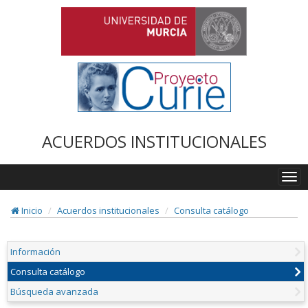
ACUERDOS INSTITUCIONALES
Togg
navi
Inicio
Acuerdos institucionales
Consulta catálogo
Información
Consulta catálogo
Búsqueda avanzada