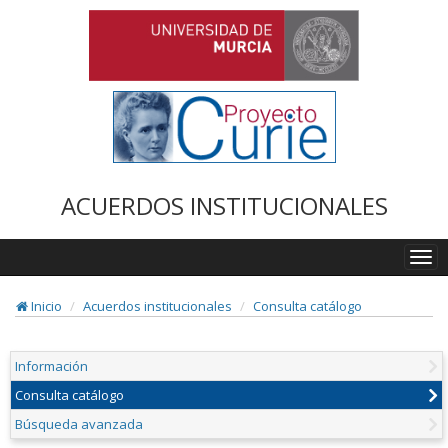
ACUERDOS INSTITUCIONALES
Togg
navi
Inicio
Acuerdos institucionales
Consulta catálogo
Información
Consulta catálogo
Búsqueda avanzada