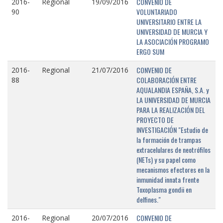
CONVENIO DE
2016-
Regional
19/09/2016
VOLUNTARIADO
90
UNIVERSITARIO ENTRE LA
UNIVERSIDAD DE MURCIA Y
LA ASOCIACIÓN PROGRAMO
ERGO SUM
CONVENIO DE
2016-
Regional
21/07/2016
COLABORACIÓN ENTRE
88
AQUALANDIA ESPAÑA, S.A. y
LA UNIVERSIDAD DE MURCIA
PARA LA REALIZACIÓN DEL
PROYECTO DE
INVESTIGACIÓN "Estudio de
la formación de trampas
extracelulares de neotrófilos
(NETs) y su papel como
mecanismos efectores en la
inmunidad innata frente
Toxoplasma gondii en
delfines."
CONVENIO DE
2016-
Regional
20/07/2016