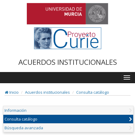
ACUERDOS INSTITUCIONALES
Togg
navi
Inicio
Acuerdos institucionales
Consulta catálogo
Información
Consulta catálogo
Búsqueda avanzada