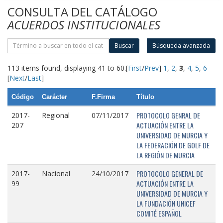
CONSULTA DEL CATÁLOGO
ACUERDOS INSTITUCIONALES
Buscar
Búsqueda avanzada
113 items found, displaying 41 to 60.
[
First
/
Prev
]
1
,
2
,
3
,
4
,
5
,
6
[
Next
/
Last
]
Código
Carácter
F.Firma
Título
PROTOCOLO GENRAL DE
2017-
Regional
07/11/2017
ACTUACIÓN ENTRE LA
207
UNIVERSIDAD DE MURCIA Y
LA FEDERACIÓN DE GOLF DE
LA REGIÓN DE MURCIA
PROTOCOLO GENERAL DE
2017-
Nacional
24/10/2017
ACTUACIÓN ENTRE LA
99
UNIVERSIDAD DE MURCIA Y
LA FUNDACIÓN UNICEF
COMITÉ ESPAÑOL