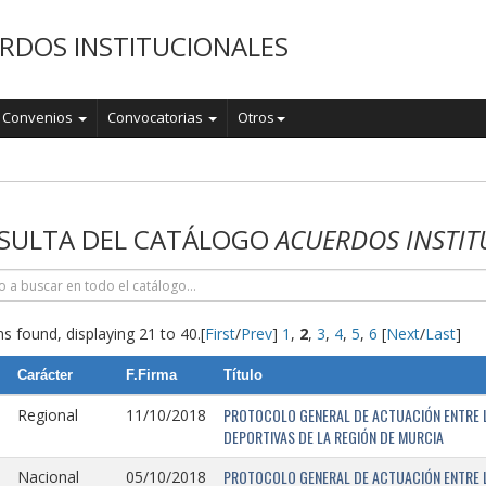
RDOS INSTITUCIONALES
Convenios
Convocatorias
Otros
o
SULTA DEL CATÁLOGO
ACUERDOS INSTIT
s found, displaying 21 to 40.
[
First
/
Prev
]
1
,
2
,
3
,
4
,
5
,
6
[
Next
/
Last
]
Carácter
F.Firma
Título
PROTOCOLO GENERAL DE ACTUACIÓN ENTRE L
Regional
11/10/2018
DEPORTIVAS DE LA REGIÓN DE MURCIA
PROTOCOLO GENERAL DE ACTUACIÓN ENTRE L
Nacional
05/10/2018