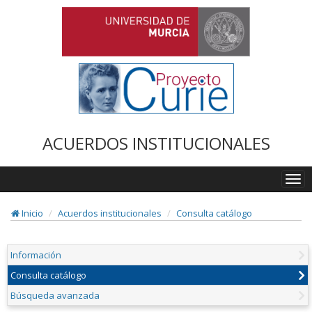
ACUERDOS INSTITUCIONALES
Togg
navi
Inicio
Acuerdos institucionales
Consulta catálogo
Información
Consulta catálogo
Búsqueda avanzada