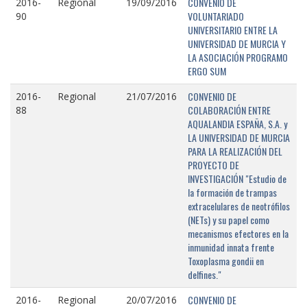
CONVENIO DE
2016-
Regional
19/09/2016
VOLUNTARIADO
90
UNIVERSITARIO ENTRE LA
UNIVERSIDAD DE MURCIA Y
LA ASOCIACIÓN PROGRAMO
ERGO SUM
CONVENIO DE
2016-
Regional
21/07/2016
COLABORACIÓN ENTRE
88
AQUALANDIA ESPAÑA, S.A. y
LA UNIVERSIDAD DE MURCIA
PARA LA REALIZACIÓN DEL
PROYECTO DE
INVESTIGACIÓN "Estudio de
la formación de trampas
extracelulares de neotrófilos
(NETs) y su papel como
mecanismos efectores en la
inmunidad innata frente
Toxoplasma gondii en
delfines."
CONVENIO DE
2016-
Regional
20/07/2016