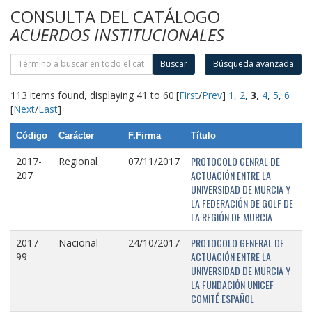
CONSULTA DEL CATÁLOGO
ACUERDOS INSTITUCIONALES
Buscar
Búsqueda avanzada
113 items found, displaying 41 to 60.
[
First
/
Prev
]
1
,
2
,
3
,
4
,
5
,
6
[
Next
/
Last
]
Código
Carácter
F.Firma
Título
PROTOCOLO GENRAL DE
2017-
Regional
07/11/2017
ACTUACIÓN ENTRE LA
207
UNIVERSIDAD DE MURCIA Y
LA FEDERACIÓN DE GOLF DE
LA REGIÓN DE MURCIA
PROTOCOLO GENERAL DE
2017-
Nacional
24/10/2017
ACTUACIÓN ENTRE LA
99
UNIVERSIDAD DE MURCIA Y
LA FUNDACIÓN UNICEF
COMITÉ ESPAÑOL