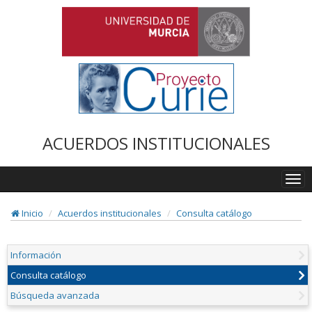
ACUERDOS INSTITUCIONALES
Togg
navi
Inicio
Acuerdos institucionales
Consulta catálogo
Información
Consulta catálogo
Búsqueda avanzada