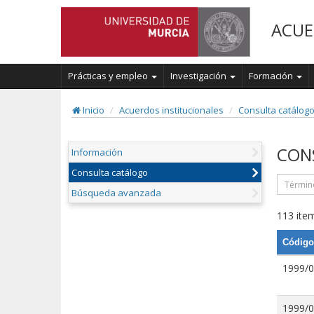
ACUE
Prácticas y empleo
Investigación
Formación
Inicio
Acuerdos institucionales
Consulta catálog
CON
Información
Consulta catálogo
Búsqueda avanzada
113 item
Código
1999/
1999/