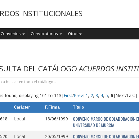
RDOS INSTITUCIONALES
Convenios
Convocatorias
Otros
o
SULTA DEL CATÁLOGO
ACUERDOS INSTIT
s found, displaying 101 to 113.
[
First
/
Prev
]
1
,
2
,
3
,
4
,
5
,
6
[Next/Last]
Carácter
F.Firma
Título
CONVENIO MARCO DE COLABORACIÓN EN
0618
Local
18/06/1999
UNIVERSIDAD DE MURCIA
CONVENIO MARCO DE COLABORACIÓN ENT
0520
Local
20/05/1999