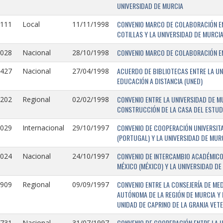
UNIVERSIDAD DE MURCIA
CONVENIO MARCO DE COLABORACIÓN EN
1111
Local
11/11/1998
COTILLAS Y LA UNIVERSIDAD DE MURCI
CONVENIO MARCO DE COLABORACIÓN ENT
1028
Nacional
28/10/1998
ACUERDO DE BIBLIOTECAS ENTRE LA UN
0427
Nacional
27/04/1998
EDUCACIÓN A DISTANCIA (UNED)
CONVENIO ENTRE LA UNIVERSIDAD DE M
0202
Regional
02/02/1998
CONSTRUCCIÓN DE LA CASA DEL ESTUDI
CONVENIO DE COOPERACIÓN UNIVERSITA
1029
Internacional
29/10/1997
(PORTUGAL) Y LA UNIVERSIDAD DE MURC
CONVENIO DE INTERCAMBIO ACADÉMICO
1024
Nacional
24/10/1997
MÉXICO (MÉXICO) Y LA UNIVERSIDAD DE
CONVENIO ENTRE LA CONSEJERÍA DE ME
0909
Regional
09/09/1997
AUTÓNOMA DE LA REGIÓN DE MURCIA Y 
UNIDAD DE CAPRINO DE LA GRANJA VETE
CONVENIO DE COOPERACIÓN ENTRE LA U
731-
Nacional
31/07/1997