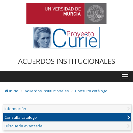
ACUERDOS INSTITUCIONALES
Togg
navi
Inicio
Acuerdos institucionales
Consulta catálogo
Información
Consulta catálogo
Búsqueda avanzada