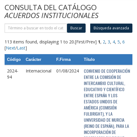
CONSULTA DEL CATÁLOGO
ACUERDOS INSTITUCIONALES
Buscar
Búsqueda avanzada
113 items found, displaying 1 to 20.
[First/Prev]
1
,
2
,
3
,
4
,
5
,
6
[
Next
/
Last
]
Código
Carácter
F.Firma
Título
CONVENIO DE COOPERACIÓN
2024-
Internacional
01/08/2024
ENTRE LA COMISIÓN DE
94
INTERCAMBIO CULTURAL,
EDUCATIVO Y CIENTÍFICO
ENTRE ESPAÑA Y LOS
ESTADOS UNIDOS DE
AMÉRICA (COMISIÓN
FULBRIGHT), Y LA
UNIVERSIDAD DE MURCIA
(REINO DE ESPAÑA), PARA LA
INCORPORACIÓN DE