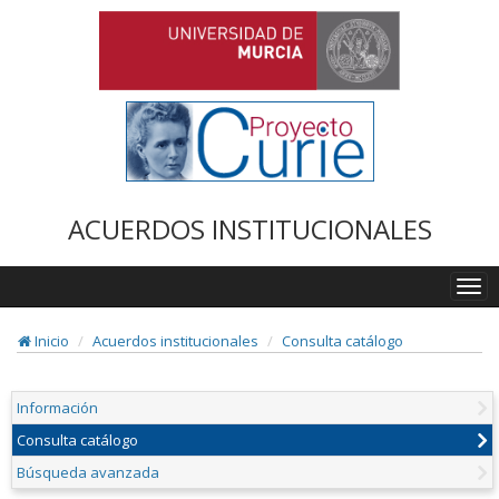
ACUERDOS INSTITUCIONALES
Togg
navi
Inicio
Acuerdos institucionales
Consulta catálogo
Información
Consulta catálogo
Búsqueda avanzada