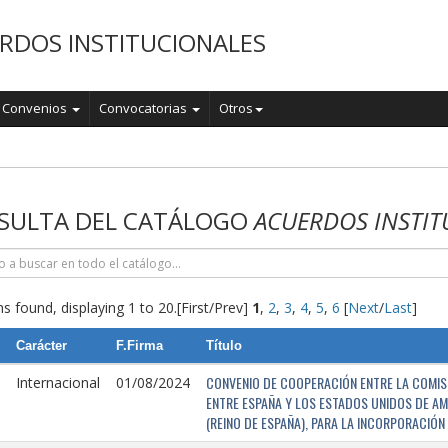
RDOS INSTITUCIONALES
Convenios
Convocatorias
Otros
o
SULTA DEL CATÁLOGO
ACUERDOS INSTIT
s found, displaying 1 to 20.
[First/Prev]
1
,
2
,
3
,
4
,
5
,
6
[
Next
/
Last
]
Carácter
F.Firma
Título
CONVENIO DE COOPERACIÓN ENTRE LA COMISI
Internacional
01/08/2024
ENTRE ESPAÑA Y LOS ESTADOS UNIDOS DE AM
(REINO DE ESPAÑA), PARA LA INCORPORACIÓ