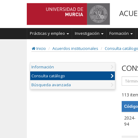
ACUE
Prácticas y empleo
Investigación
Formación
Inicio
Acuerdos institucionales
Consulta catálog
CON
Información
Consulta catálogo
Búsqueda avanzada
113 item
Código
2024-
94