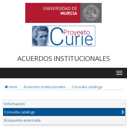
ACUERDOS INSTITUCIONALES
Togg
navi
Inicio
Acuerdos institucionales
Consulta catálogo
Información
Consulta catálogo
Búsqueda avanzada