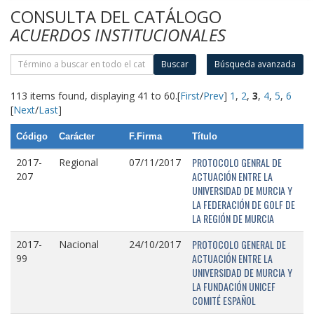
CONSULTA DEL CATÁLOGO
ACUERDOS INSTITUCIONALES
Buscar
Búsqueda avanzada
113 items found, displaying 41 to 60.
[
First
/
Prev
]
1
,
2
,
3
,
4
,
5
,
6
[
Next
/
Last
]
Código
Carácter
F.Firma
Título
PROTOCOLO GENRAL DE
2017-
Regional
07/11/2017
ACTUACIÓN ENTRE LA
207
UNIVERSIDAD DE MURCIA Y
LA FEDERACIÓN DE GOLF DE
LA REGIÓN DE MURCIA
PROTOCOLO GENERAL DE
2017-
Nacional
24/10/2017
ACTUACIÓN ENTRE LA
99
UNIVERSIDAD DE MURCIA Y
LA FUNDACIÓN UNICEF
COMITÉ ESPAÑOL