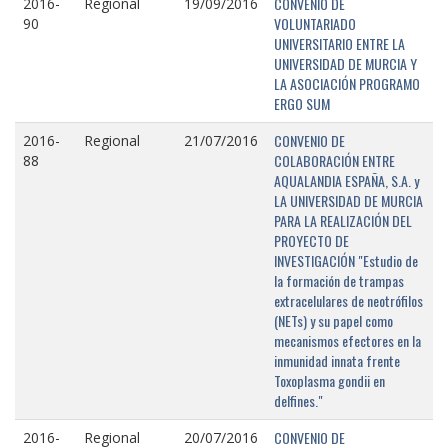
CONVENIO DE
2016-
Regional
19/09/2016
VOLUNTARIADO
90
UNIVERSITARIO ENTRE LA
UNIVERSIDAD DE MURCIA Y
LA ASOCIACIÓN PROGRAMO
ERGO SUM
CONVENIO DE
2016-
Regional
21/07/2016
COLABORACIÓN ENTRE
88
AQUALANDIA ESPAÑA, S.A. y
LA UNIVERSIDAD DE MURCIA
PARA LA REALIZACIÓN DEL
PROYECTO DE
INVESTIGACIÓN "Estudio de
la formación de trampas
extracelulares de neotrófilos
(NETs) y su papel como
mecanismos efectores en la
inmunidad innata frente
Toxoplasma gondii en
delfines."
CONVENIO DE
2016-
Regional
20/07/2016