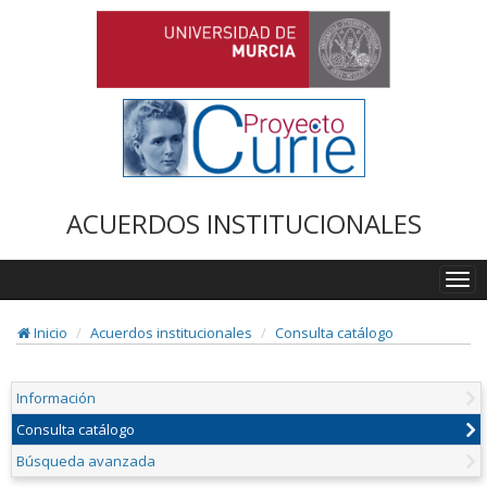
ACUERDOS INSTITUCIONALES
Togg
navi
Inicio
Acuerdos institucionales
Consulta catálogo
Información
Consulta catálogo
Búsqueda avanzada