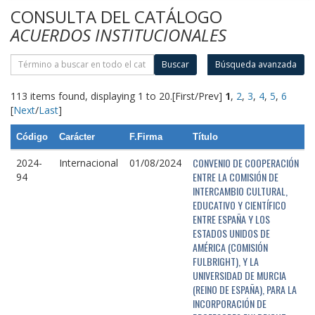
CONSULTA DEL CATÁLOGO
ACUERDOS INSTITUCIONALES
Buscar
Búsqueda avanzada
113 items found, displaying 1 to 20.
[First/Prev]
1
,
2
,
3
,
4
,
5
,
6
[
Next
/
Last
]
Código
Carácter
F.Firma
Título
CONVENIO DE COOPERACIÓN
2024-
Internacional
01/08/2024
ENTRE LA COMISIÓN DE
94
INTERCAMBIO CULTURAL,
EDUCATIVO Y CIENTÍFICO
ENTRE ESPAÑA Y LOS
ESTADOS UNIDOS DE
AMÉRICA (COMISIÓN
FULBRIGHT), Y LA
UNIVERSIDAD DE MURCIA
(REINO DE ESPAÑA), PARA LA
INCORPORACIÓN DE