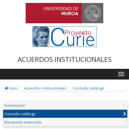
ACUERDOS INSTITUCIONALES
Togg
navi
Inicio
Acuerdos institucionales
Consulta catálogo
Información
Consulta catálogo
Búsqueda avanzada