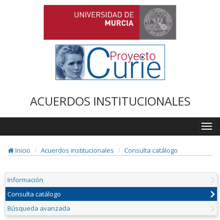
ACUERDOS INSTITUCIONALES
Togg
navi
Inicio
Acuerdos institucionales
Consulta catálogo
Información
Consulta catálogo
Búsqueda avanzada