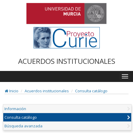
ACUERDOS INSTITUCIONALES
Togg
navi
Inicio
Acuerdos institucionales
Consulta catálogo
Información
Consulta catálogo
Búsqueda avanzada