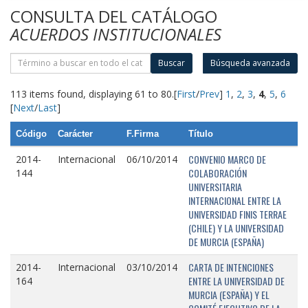
CONSULTA DEL CATÁLOGO
ACUERDOS INSTITUCIONALES
Buscar
Búsqueda avanzada
113 items found, displaying 61 to 80.
[
First
/
Prev
]
1
,
2
,
3
,
4
,
5
,
6
[
Next
/
Last
]
Código
Carácter
F.Firma
Título
CONVENIO MARCO DE
2014-
Internacional
06/10/2014
COLABORACIÓN
144
UNIVERSITARIA
INTERNACIONAL ENTRE LA
UNIVERSIDAD FINIS TERRAE
(CHILE) Y LA UNIVERSIDAD
DE MURCIA (ESPAÑA)
CARTA DE INTENCIONES
2014-
Internacional
03/10/2014
ENTRE LA UNIVERSIDAD DE
164
MURCIA (ESPAÑA) Y EL