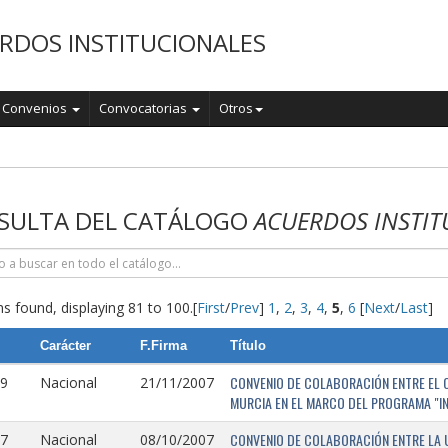
RDOS INSTITUCIONALES
Convenios
Convocatorias
Otros
o
SULTA DEL CATÁLOGO
ACUERDOS INSTIT
s found, displaying 81 to 100.
[
First
/
Prev
]
1
,
2
,
3
,
4
,
5
,
6
[
Next
/
Last
]
Carácter
F.Firma
Título
CONVENIO DE COLABORACIÓN ENTRE EL O
9
Nacional
21/11/2007
MURCIA EN EL MARCO DEL PROGRAMA "I
CONVENIO DE COLABORACIÓN ENTRE LA 
7
Nacional
08/10/2007