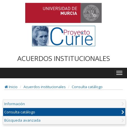
ACUERDOS INSTITUCIONALES
Togg
navi
Inicio
Acuerdos institucionales
Consulta catálogo
Información
Consulta catálogo
Búsqueda avanzada