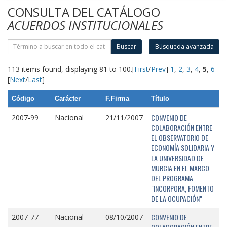
CONSULTA DEL CATÁLOGO
ACUERDOS INSTITUCIONALES
Buscar
Búsqueda avanzada
113 items found, displaying 81 to 100.
[
First
/
Prev
]
1
,
2
,
3
,
4
,
5
,
6
[
Next
/
Last
]
Código
Carácter
F.Firma
Título
CONVENIO DE
2007-99
Nacional
21/11/2007
COLABORACIÓN ENTRE
EL OBSERVATORIO DE
ECONOMÍA SOLIDARIA Y
LA UNIVERSIDAD DE
MURCIA EN EL MARCO
DEL PROGRAMA
"INCORPORA, FOMENTO
DE LA OCUPACIÓN"
CONVENIO DE
2007-77
Nacional
08/10/2007