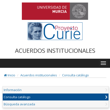
ACUERDOS INSTITUCIONALES
Togg
navi
Inicio
Acuerdos institucionales
Consulta catálogo
Información
Consulta catálogo
Búsqueda avanzada