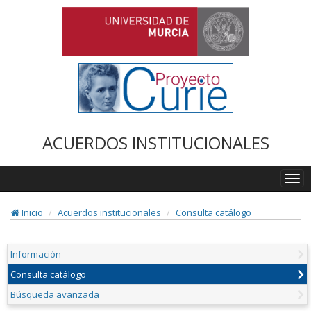
ACUERDOS INSTITUCIONALES
Togg
navi
Inicio
Acuerdos institucionales
Consulta catálogo
Información
Consulta catálogo
Búsqueda avanzada