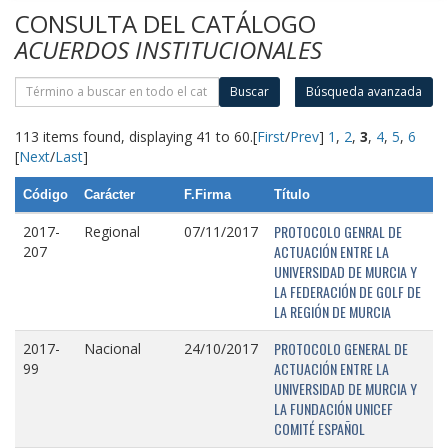
CONSULTA DEL CATÁLOGO
ACUERDOS INSTITUCIONALES
Buscar
Búsqueda avanzada
113 items found, displaying 41 to 60.
[
First
/
Prev
]
1
,
2
,
3
,
4
,
5
,
6
[
Next
/
Last
]
Código
Carácter
F.Firma
Título
PROTOCOLO GENRAL DE
2017-
Regional
07/11/2017
ACTUACIÓN ENTRE LA
207
UNIVERSIDAD DE MURCIA Y
LA FEDERACIÓN DE GOLF DE
LA REGIÓN DE MURCIA
PROTOCOLO GENERAL DE
2017-
Nacional
24/10/2017
ACTUACIÓN ENTRE LA
99
UNIVERSIDAD DE MURCIA Y
LA FUNDACIÓN UNICEF
COMITÉ ESPAÑOL