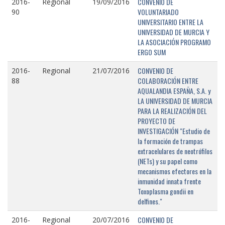
CONVENIO DE
2016-
Regional
19/09/2016
VOLUNTARIADO
90
UNIVERSITARIO ENTRE LA
UNIVERSIDAD DE MURCIA Y
LA ASOCIACIÓN PROGRAMO
ERGO SUM
CONVENIO DE
2016-
Regional
21/07/2016
COLABORACIÓN ENTRE
88
AQUALANDIA ESPAÑA, S.A. y
LA UNIVERSIDAD DE MURCIA
PARA LA REALIZACIÓN DEL
PROYECTO DE
INVESTIGACIÓN "Estudio de
la formación de trampas
extracelulares de neotrófilos
(NETs) y su papel como
mecanismos efectores en la
inmunidad innata frente
Toxoplasma gondii en
delfines."
CONVENIO DE
2016-
Regional
20/07/2016