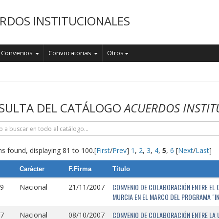
RDOS INSTITUCIONALES
Convenios
Convocatorias
Otros
o
SULTA DEL CATÁLOGO
ACUERDOS INSTIT
s found, displaying 81 to 100.
[
First
/
Prev
]
1
,
2
,
3
,
4
,
5
,
6
[
Next
/
Last
]
Carácter
F.Firma
Título
CONVENIO DE COLABORACIÓN ENTRE EL O
9
Nacional
21/11/2007
MURCIA EN EL MARCO DEL PROGRAMA "I
CONVENIO DE COLABORACIÓN ENTRE LA 
7
Nacional
08/10/2007