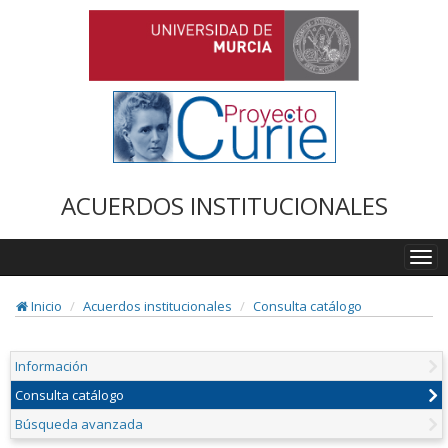
ACUERDOS INSTITUCIONALES
Togg
navi
Inicio
Acuerdos institucionales
Consulta catálogo
Información
Consulta catálogo
Búsqueda avanzada