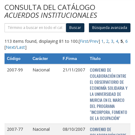
CONSULTA DEL CATÁLOGO
ACUERDOS INSTITUCIONALES
Buscar
Búsqueda avanzada
113 items found, displaying 81 to 100.
[
First
/
Prev
]
1
,
2
,
3
,
4
,
5
,
6
[
Next
/
Last
]
Código
Carácter
F.Firma
Título
CONVENIO DE
2007-99
Nacional
21/11/2007
COLABORACIÓN ENTRE
EL OBSERVATORIO DE
ECONOMÍA SOLIDARIA Y
LA UNIVERSIDAD DE
MURCIA EN EL MARCO
DEL PROGRAMA
"INCORPORA, FOMENTO
DE LA OCUPACIÓN"
CONVENIO DE
2007-77
Nacional
08/10/2007