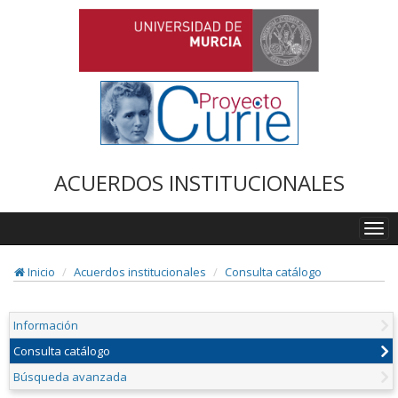
ACUERDOS INSTITUCIONALES
Togg
navi
Inicio
Acuerdos institucionales
Consulta catálogo
Información
Consulta catálogo
Búsqueda avanzada