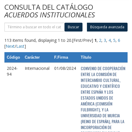
CONSULTA DEL CATÁLOGO
ACUERDOS INSTITUCIONALES
Buscar
Búsqueda avanzada
113 items found, displaying 1 to 20.
[First/Prev]
1
,
2
,
3
,
4
,
5
,
6
[
Next
/
Last
]
Código
Carácter
F.Firma
Título
CONVENIO DE COOPERACIÓN
2024-
Internacional
01/08/2024
ENTRE LA COMISIÓN DE
94
INTERCAMBIO CULTURAL,
EDUCATIVO Y CIENTÍFICO
ENTRE ESPAÑA Y LOS
ESTADOS UNIDOS DE
AMÉRICA (COMISIÓN
FULBRIGHT), Y LA
UNIVERSIDAD DE MURCIA
(REINO DE ESPAÑA), PARA LA
INCORPORACIÓN DE