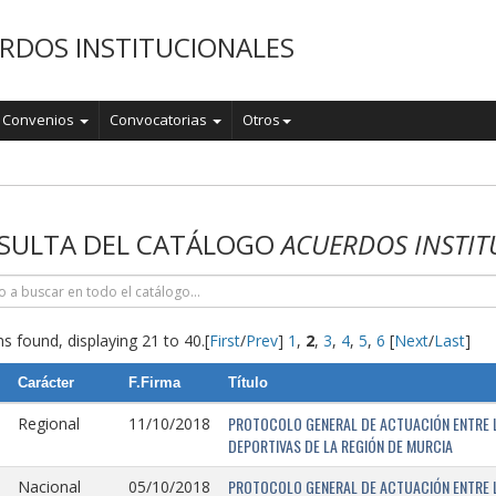
RDOS INSTITUCIONALES
Convenios
Convocatorias
Otros
o
SULTA DEL CATÁLOGO
ACUERDOS INSTIT
s found, displaying 21 to 40.
[
First
/
Prev
]
1
,
2
,
3
,
4
,
5
,
6
[
Next
/
Last
]
Carácter
F.Firma
Título
PROTOCOLO GENERAL DE ACTUACIÓN ENTRE L
Regional
11/10/2018
DEPORTIVAS DE LA REGIÓN DE MURCIA
PROTOCOLO GENERAL DE ACTUACIÓN ENTRE L
Nacional
05/10/2018