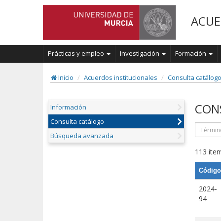
ACUE
Prácticas y empleo
Investigación
Formación
Inicio
Acuerdos institucionales
Consulta catálog
CON
Información
Consulta catálogo
Búsqueda avanzada
113 item
Código
2024-
94