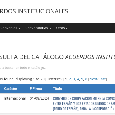
RDOS INSTITUCIONALES
Convenios
Convocatorias
Otros
o
SULTA DEL CATÁLOGO
ACUERDOS INSTIT
s found, displaying 1 to 20.
[First/Prev]
1
,
2
,
3
,
4
,
5
,
6
[
Next
/
Last
]
Carácter
F.Firma
Título
CONVENIO DE COOPERACIÓN ENTRE LA COMISI
Internacional
01/08/2024
ENTRE ESPAÑA Y LOS ESTADOS UNIDOS DE AM
(REINO DE ESPAÑA), PARA LA INCORPORACIÓ