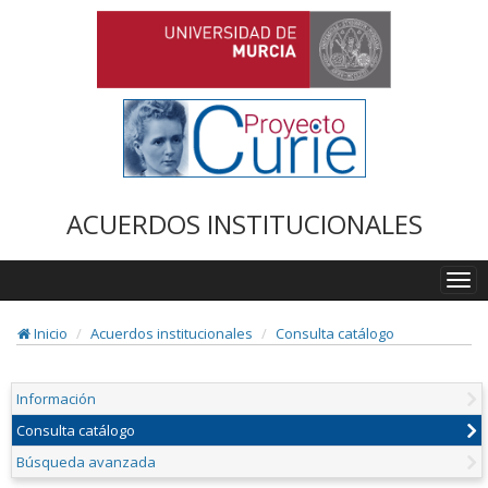
ACUERDOS INSTITUCIONALES
Togg
navi
Inicio
Acuerdos institucionales
Consulta catálogo
Información
Consulta catálogo
Búsqueda avanzada