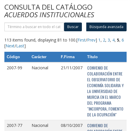
CONSULTA DEL CATÁLOGO
ACUERDOS INSTITUCIONALES
Buscar
Búsqueda avanzada
113 items found, displaying 81 to 100.
[
First
/
Prev
]
1
,
2
,
3
,
4
,
5
,
6
[
Next
/
Last
]
Código
Carácter
F.Firma
Título
CONVENIO DE
2007-99
Nacional
21/11/2007
COLABORACIÓN ENTRE
EL OBSERVATORIO DE
ECONOMÍA SOLIDARIA Y
LA UNIVERSIDAD DE
MURCIA EN EL MARCO
DEL PROGRAMA
"INCORPORA, FOMENTO
DE LA OCUPACIÓN"
CONVENIO DE
2007-77
Nacional
08/10/2007