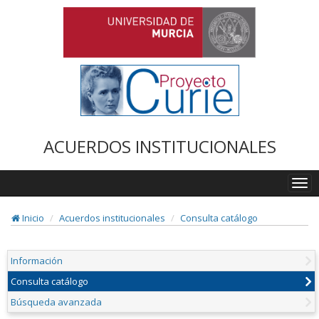
ACUERDOS INSTITUCIONALES
Togg
navi
Inicio
Acuerdos institucionales
Consulta catálogo
Información
Consulta catálogo
Búsqueda avanzada