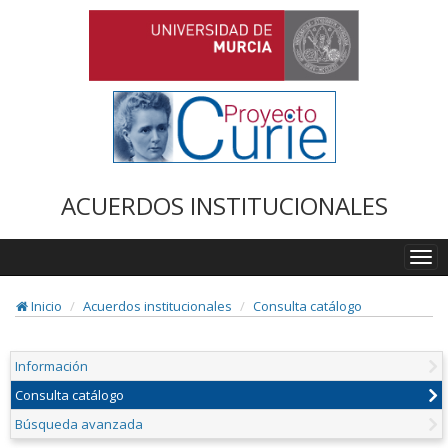
ACUERDOS INSTITUCIONALES
Togg
navi
Inicio
Acuerdos institucionales
Consulta catálogo
Información
Consulta catálogo
Búsqueda avanzada