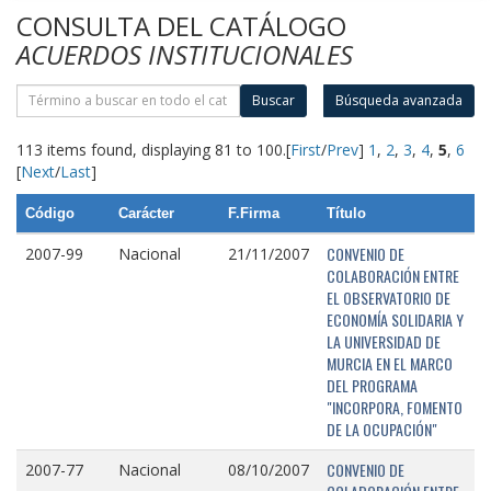
CONSULTA DEL CATÁLOGO
ACUERDOS INSTITUCIONALES
Buscar
Búsqueda avanzada
113 items found, displaying 81 to 100.
[
First
/
Prev
]
1
,
2
,
3
,
4
,
5
,
6
[
Next
/
Last
]
Código
Carácter
F.Firma
Título
CONVENIO DE
2007-99
Nacional
21/11/2007
COLABORACIÓN ENTRE
EL OBSERVATORIO DE
ECONOMÍA SOLIDARIA Y
LA UNIVERSIDAD DE
MURCIA EN EL MARCO
DEL PROGRAMA
"INCORPORA, FOMENTO
DE LA OCUPACIÓN"
CONVENIO DE
2007-77
Nacional
08/10/2007