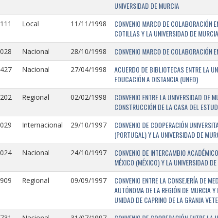
UNIVERSIDAD DE MURCIA
CONVENIO MARCO DE COLABORACIÓN EN
1111
Local
11/11/1998
COTILLAS Y LA UNIVERSIDAD DE MURCI
CONVENIO MARCO DE COLABORACIÓN ENT
1028
Nacional
28/10/1998
ACUERDO DE BIBLIOTECAS ENTRE LA UN
0427
Nacional
27/04/1998
EDUCACIÓN A DISTANCIA (UNED)
CONVENIO ENTRE LA UNIVERSIDAD DE M
0202
Regional
02/02/1998
CONSTRUCCIÓN DE LA CASA DEL ESTUDI
CONVENIO DE COOPERACIÓN UNIVERSITA
1029
Internacional
29/10/1997
(PORTUGAL) Y LA UNIVERSIDAD DE MURC
CONVENIO DE INTERCAMBIO ACADÉMICO
1024
Nacional
24/10/1997
MÉXICO (MÉXICO) Y LA UNIVERSIDAD DE
CONVENIO ENTRE LA CONSEJERÍA DE ME
0909
Regional
09/09/1997
AUTÓNOMA DE LA REGIÓN DE MURCIA Y 
UNIDAD DE CAPRINO DE LA GRANJA VETE
CONVENIO DE COOPERACIÓN ENTRE LA U
731-
Nacional
31/07/1997