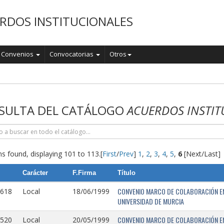
RDOS INSTITUCIONALES
Convenios
Convocatorias
Otros
o
SULTA DEL CATÁLOGO
ACUERDOS INSTIT
s found, displaying 101 to 113.
[
First
/
Prev
]
1
,
2
,
3
,
4
,
5
,
6
[Next/Last]
Carácter
F.Firma
Título
CONVENIO MARCO DE COLABORACIÓN EN
0618
Local
18/06/1999
UNIVERSIDAD DE MURCIA
CONVENIO MARCO DE COLABORACIÓN ENT
0520
Local
20/05/1999