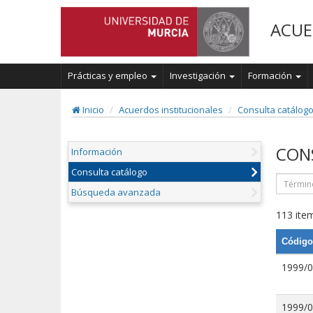
ACUE
Prácticas y empleo
Investigación
Formación
Inicio
Acuerdos institucionales
Consulta catálog
CON
Información
Consulta catálogo
Búsqueda avanzada
113 item
Código
1999/
1999/