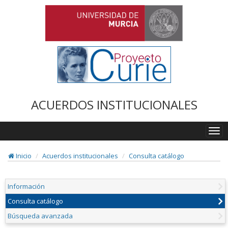
ACUERDOS INSTITUCIONALES
Togg
navi
Inicio
Acuerdos institucionales
Consulta catálogo
Información
Consulta catálogo
Búsqueda avanzada